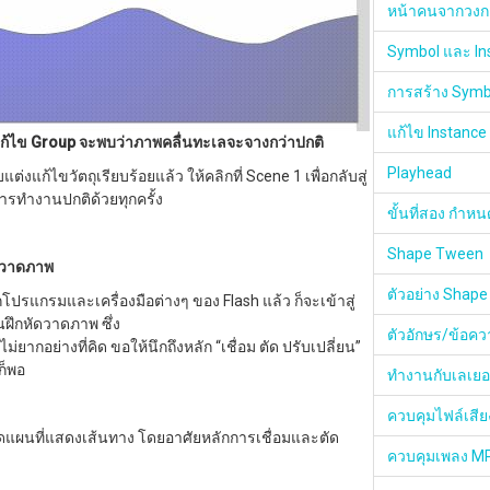
หน้าคนจากวงก
Symbol และ In
การสร้าง Symb
แก้ไข Instance
้ไข Group จะพบว่าภาพคลื่นทะเลจะจางกว่าปกติ
Playhead
ับแต่งแก้ไขวัตถุเรียบร้อยแล้ว ให้คลิกที่ Scene 1 เพื่อกลับสู่
รทำงานปกติด้วยทุกครั้ง
ขั้นที่สอง กำหน
Shape Tween
ดวาดภาพ
ตัวอย่าง Shape
้จักโปรแกรมและเครื่องมือต่างๆ ของ Flash แล้ว ก็จะเข้าสู่
นฝึกหัดวาดภาพ ซึ่ง
ตัวอักษร/ข้อค
ี่ไม่ยากอย่างที่คิด ขอให้นึกถึงหลัก “เชื่อม ตัด ปรับเปลี่ยน”
นก็พอ
ทำงานกับเลเยอร
ควบคุมไฟล์เสี
แผนที่แสดงเส้นทาง โดยอาศัยหลักการเชื่อมและตัด
ควบคุมเพลง M