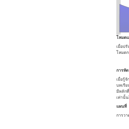
โหมดแก
เมื่อปร
โหมดกา
การหั
เมื่อรู
บทเรีย
มีหลักท
เท่านั้
แผนที่
การวาด