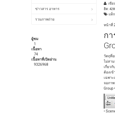
เขี
ข่าวสาร อาหาร
ฮิต: 42
แท็ก
รวมภาพถ่าย
หน้าที่
การ
ผู้ชม
Gr
1
เนื้อหา
74
วัตถุท
เนื้อหาที่เปิดอ่าน
ไม่สาม
9326968
เกี่ยวก
ต้องเ
เฉพาะเก
จอภาพจ
Group ซ
• Scen