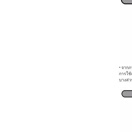
• จากภ
การใช้
บางส่ว