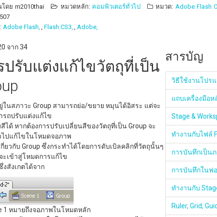
ยนโดย
m2010thai
หมวดหลัก:
คอมพิวเตอร์ทั่วไป
หมวด:
Adobe Flash 
8507
:
Adobe Flash,
Flash CS3,
Adobe,
 20 จาก 34
สารบัญ
ปรับแต่งแก้ไขวัตถุที่เป็น
วิธีใช้งานโปรแ
oup
แถบเครื่องมือห
ี่อยู่ในสภาวะ Group สามารถย่อ/ขยาย หมุนได้อิสระ แต่จะ
ารถปรับแต่งแก้ไข
Stage & Work
ับสีได้ หากต้องการปรับเปลี่ยนสีของวัตถุที่เป็น Group จะ
ทำงานกับไฟล์ 
ข้าไปแก้ไขในโหมดจอภาพ
ี่ยวกับ Group ซึ่งกระทำได้โดยการดับเบิลคลิกที่วัตถุนั้นๆ
การบันทึกเป็นภ
ะเข้าสู่โหมดการแก้ไข
ึ่งสังเกตได้จาก
การบันทึกในฟ
ทำงานกับ Stag
Ruler, Grid, Gu
e 1 หมายถึงจอภาพในโหมดหลัก