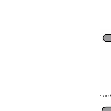
• วาดเส