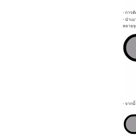
- การตั
- นำเมา
หลายจุด
- จากนั