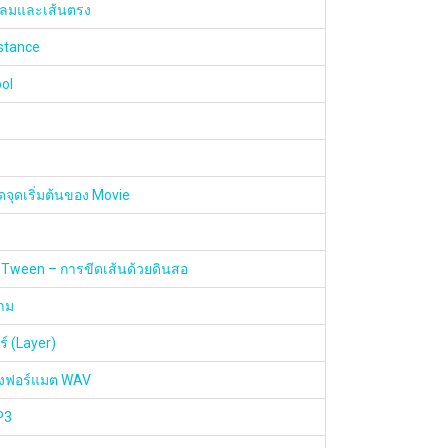
ลมและเส้นตรง
stance
ol
ดจุดเริ่มต้นของ Movie
 Tween – การขีดเส้นด้วยดินสอ
วาม
์ (Layer)
ยงฟอร์แมต WAV
P3