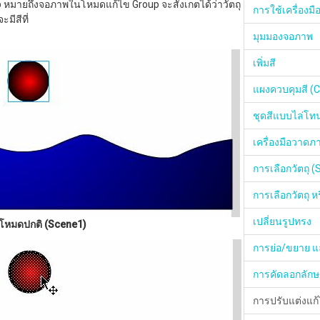
p หมายถึงจอภาพในโหมดแก้ไข Group จะสังเกตได้ว่าวัตถุ
การใช้เครื่องมื
จะมีสีที่
มุมมองจอภาพ
เพิ่มสี
แผงควบคุมสี (C
ชุดสีแบบไล่โท
เครื่องมือวาดภ
การเลือกวัตถุ (
การเลือกวัตถุ หร
เปลี่ยนรูปทรง
โหมดปกติ (Scene1)
การย่อ/ขยาย แ
การคัดลอกลักษ
การปรับแต่งแก้ไ