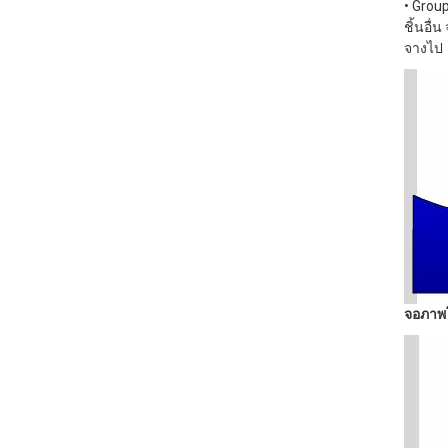
• Grou
ชิ้นอื่น 
จางไป
จอภาพ