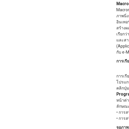
Macro
Macrom
ภาพนิ่
อินเทอ
สร้างผ
เรียกว่
และสาม
(Appli
กับ e-
การเรี
การเรี
โปรแกร
คลิกปุ่
Progra
หน้าต่
ลักษณะ
• การ
• การส
จอภาพ