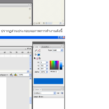
 จะ ปรากฏส่วนประกอบจอภาพการทำงานดังนี้