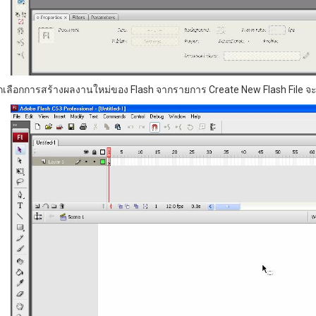
ลิกเลือกการสร้างผลงานใหม่ของ Flash จากรายการ Create New Flash File