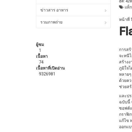
ฮิต: 42
แท็ก
ข่าวสาร อาหาร
หน้าที่
รวมภาพถ่าย
Fl
ผู้ชม
การสร้
1
จะหนี
เนื้อหา
สร้างง
74
เนื้อหาที่เปิดอ่าน
ภูมิใจ
9326981
หลายๆ 
ด้วยค
ช่วยสร
และประ
ฉบับนี้
ซอฟต์แ
กราฟิก
แก้ไข ห
ออกแบบภ