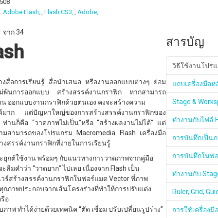
8508
:
Adobe Flash,
Flash CS3,
Adobe,
 1 จาก 34
สารบัญ
ash
วิธีใช้งานโปรแ
างสื่อการเรียนรู้ สื่อนำเสนอ หรืองานออกแบบต่างๆ ย่อม
แถบเครื่องมือห
ไม่พ้นการออกแบบ สร้างสรรค์งานกราฟิก หากสามารถ
Stage & Work
าน ออกแบบงานกราฟิกด้วยตนเอง คงจะสร้างความ
ได้มาก แต่ปัญหาใหญ่ของการสร้างสรรค์งานกราฟิกของ
ทำงานกับไฟล์ 
ท่านก็คือ “วาดภาพไม่เป็น”หรือ “สร้างผลงานไม่ได้” แต่
วามสามารถของโปรแกรม Macromedia Flash เครื่องมือ
การบันทึกเป็นภ
้างสรรค์งานกราฟิกที่ง่ายในการเรียนรู้
การบันทึกในฟ
ยุกต์ใช้งาน พร้อมๆ กับแนวทางการวาดภาพจากคู่มือ
 จะลืมคำว่า “วาดยาก” ไปเลย เนื่องจาก Flash เป็น
ทำงานกับ Stag
วร์สร้างสรรค์งานกราฟิกในฟอร์แมต Vector ที่ภาพ
ทุกภาพประกอบจากเส้นโครงร่างที่ทำให้การปรับแต่ง
Ruler, Grid, Gu
รือ
าพ ทำได้ง่ายด้วยเทคนิค “ตัด เชื่อม ปรับเปลี่ยนรูปร่าง”
การใช้เครื่องมื