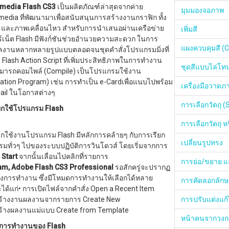
media Flash CS3
เป็นผลิตภัณฑ์ล่าสุดจากค่าย
มุมมองจอภาพ
edia ที่พัฒนามาเพื่อสนับสนุนการสร้างงานกราฟิก ทั้ง
ง และภาพเคลื่อนไหว สำหรับการนำเสนอผ่านเครือข่าย
เพิ่มสี
ร์เน็ต Flash มีฟังก์ชันช่วยอำนวยความสะดวก ในการ
แผงควบคุมสี (C
ลงานหลากหลายรูปแบบตลอดจนชุดคำสั่งโปรแกรมมิ่งที่
า Flash Action Script ที่เพิ่มประสิทธิภาพในการทำงาน
ชุดสีแบบไล่โท
ารถคอมไพล์ (Compile) เป็นโปรแกรมใช้งาน
cation Program) เช่น การทำเป็น e-Cardเพื่อแนบไปพร้อม
เครื่องมือวาดภ
Mail ในโอกาสต่างๆ
การเลือกวัตถุ (
ยกใช้โปรแกรม Flash
การเลือกวัตถุ หร
ยกใช้งานโปรแกรม Flash มีหลักการคล้ายๆ กับการเรียก
เปลี่ยนรูปทรง
มทั่วๆ ไปของระบบปฏิบัติการวินโดวส์ โดยเริ่มจากการ
ม
Start
จากนั้นเลื่อนไปคลิกที่รายการ
การย่อ/ขยาย แ
m, Adobe Flash CS3 Professional
รอสักครู่จะปรากฏ
างการทำงาน ซึ่งมีโหมดการทำงานให้เลือกได้หลาย
การคัดลอกลักษ
ได้แก่• การเปิดไฟล์จากคำสั่ง Open a Recent Item
สร้างงานผลงานจากรายการ Create New
การปรับแต่งแก้ไ
ร้างผลงานแม่แบบ Create from Template
หน้าคนจากวงก
การทำงานของ Flash