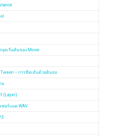
stance
ol
ดจุดเริ่มต้นของ Movie
 Tween – การขีดเส้นด้วยดินสอ
วาม
์ (Layer)
ยงฟอร์แมต WAV
P3