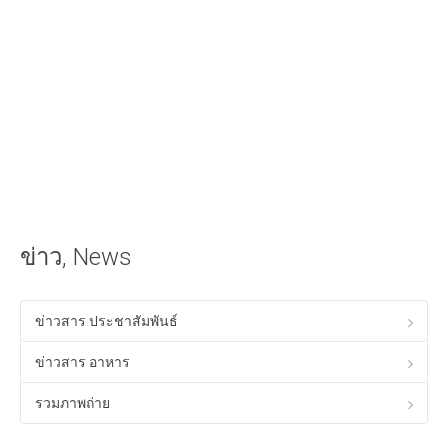
iOS Apple
วิธีนำเสียงเรียกเข้าลง iPhone ด้วย iTunes
วิธีใส่เนื้อเพลงไทยใน iTunes ให้แสดงผลใน iPhone ได้
Android
วิธีเล่นเกม Anodroid บนพีซี Windows
Program & Website Internet
สร้างเว็บไซต์ด้วย Google Site
ข่าว, News
ทำ SEO ให้ติดหน้าแรกของ Google
ควมรู้พื้อนฐานทางด้าน HTML
ข่าวสาร ประชาสัมพันธ์
โปรแกรมร้านอาหาร ฟรี
ข่าวสาร อาหาร
Tips! ดีๆสำหรับคุณ
รวมภาพถ่าย
Tips Windows XP
เรื่องทั่วไปเกี่ยวกับคอมพิวเตอร์