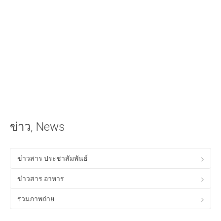
iOS Apple
วิธีนำเสียงเรียกเข้าลง iPhone ด้วย iTunes
วิธีใส่เนื้อเพลงไทยใน iTunes ให้แสดงผลใน iPhone ได้
Android
วิธีเล่นเกม Anodroid บนพีซี Windows
Program & Website Internet
สร้างเว็บไซต์ด้วย Google Site
ข่าว, News
ทำ SEO ให้ติดหน้าแรกของ Google
ควมรู้พื้อนฐานทางด้าน HTML
ข่าวสาร ประชาสัมพันธ์
โปรแกรมร้านอาหาร ฟรี
ข่าวสาร อาหาร
Tips! ดีๆสำหรับคุณ
รวมภาพถ่าย
Tips Windows XP
เรื่องทั่วไปเกี่ยวกับคอมพิวเตอร์