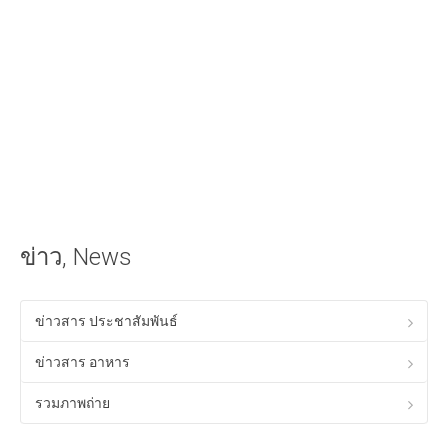
iOS Apple
วิธีนำเสียงเรียกเข้าลง iPhone ด้วย iTunes
วิธีใส่เนื้อเพลงไทยใน iTunes ให้แสดงผลใน iPhone ได้
Android
วิธีเล่นเกม Anodroid บนพีซี Windows
Program & Website Internet
สร้างเว็บไซต์ด้วย Google Site
ข่าว, News
ทำ SEO ให้ติดหน้าแรกของ Google
ควมรู้พื้อนฐานทางด้าน HTML
ข่าวสาร ประชาสัมพันธ์
โปรแกรมร้านอาหาร ฟรี
ข่าวสาร อาหาร
Tips! ดีๆสำหรับคุณ
รวมภาพถ่าย
Tips Windows XP
เรื่องทั่วไปเกี่ยวกับคอมพิวเตอร์