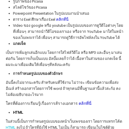
รูปภาพของ Picasa
สไลด์โชว์ของ Picasa
Powerpoint Presentation ในรูปแบบงานนำเสนอ
ตาราง Exel
ศึกษาเรื่อง Exel
คลิกที่นี่
Video ของ google หรือ youtube เป็นรูปแบบของการดูวีดีโอต่างๆ โดย
ที่เพื่อนๆ สามารถนำวีดีโอของเราเอง หรือจาก YouTube มาใส่ในหน้า
ของเว็บเพจเราได้ เพื่อนๆ สามารถดูวิธีการอัพไฟล์ลงใน YouTube ได้
แกดเจ็ด
เป็นการเพิ่มลูกเล่นอีกแบบ โดยการใส่ไฟล์วีดีโอ หรือ MP3 และอื่นๆ มาเล่น
ต่อกัน โดยการเก็บเป็นแบบ อัลบั๊มเลยก็ว่าได้ เนื้อหาในส่วนของ แกคเจ็ด นี้
ผมจะมาเพื่อมเติมให้เพื่อนๆทีหลังนะครับ
การกำหนดรูปแบบของตัวอักษร
อันนี้คงไม่ยากนะครับ สำหรับคนที่ใช้งาน ไม่ว่าจะ เขียนข้อความเพื่อส่ง
อีเมล์ สร้างเอกสารโดยการใช้ word ถ้าทุกคนมีพื้นฐานเล่านี้แล้วล่ะก้อ คง
ไม่ต้องอธิบายอะไรมาก
ใครที่ต้องการเรียนรู้เรื่องการส้รางเอกสาร
คลิกที่นี่
HTML
ในส่วนนี้เป็นการกำหนดรูปแบบของหน้าเว็บเพจของเรา โดยการแทรกโค้ด
HTML
ลงไป ถ้าใครที่ยังใช้ HTML ไม่เป็น ก็สามารถ เขียนเว็บไซต์ด้วย