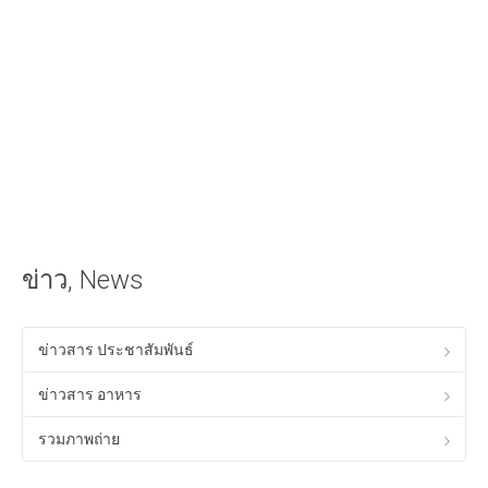
iOS Apple
วิธีนำเสียงเรียกเข้าลง iPhone ด้วย iTunes
วิธีใส่เนื้อเพลงไทยใน iTunes ให้แสดงผลใน iPhone ได้
Android
วิธีเล่นเกม Anodroid บนพีซี Windows
Program & Website Internet
สร้างเว็บไซต์ด้วย Google Site
ข่าว, News
ทำ SEO ให้ติดหน้าแรกของ Google
ควมรู้พื้อนฐานทางด้าน HTML
ข่าวสาร ประชาสัมพันธ์
โปรแกรมร้านอาหาร ฟรี
ข่าวสาร อาหาร
Tips! ดีๆสำหรับคุณ
รวมภาพถ่าย
Tips Windows XP
เรื่องทั่วไปเกี่ยวกับคอมพิวเตอร์