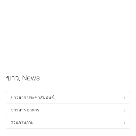
iOS Apple
วิธีนำเสียงเรียกเข้าลง iPhone ด้วย iTunes
วิธีใส่เนื้อเพลงไทยใน iTunes ให้แสดงผลใน iPhone ได้
Android
วิธีเล่นเกม Anodroid บนพีซี Windows
Program & Website Internet
สร้างเว็บไซต์ด้วย Google Site
ข่าว, News
ทำ SEO ให้ติดหน้าแรกของ Google
ควมรู้พื้อนฐานทางด้าน HTML
ข่าวสาร ประชาสัมพันธ์
โปรแกรมร้านอาหาร ฟรี
ข่าวสาร อาหาร
Tips! ดีๆสำหรับคุณ
รวมภาพถ่าย
Tips Windows XP
เรื่องทั่วไปเกี่ยวกับคอมพิวเตอร์