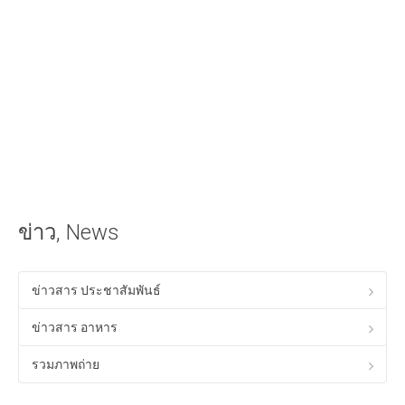
iOS Apple
วิธีนำเสียงเรียกเข้าลง iPhone ด้วย iTunes
วิธีใส่เนื้อเพลงไทยใน iTunes ให้แสดงผลใน iPhone ได้
Android
วิธีเล่นเกม Anodroid บนพีซี Windows
Program & Website Internet
สร้างเว็บไซต์ด้วย Google Site
ข่าว, News
ทำ SEO ให้ติดหน้าแรกของ Google
ควมรู้พื้อนฐานทางด้าน HTML
ข่าวสาร ประชาสัมพันธ์
โปรแกรมร้านอาหาร ฟรี
ข่าวสาร อาหาร
Tips! ดีๆสำหรับคุณ
รวมภาพถ่าย
Tips Windows XP
เรื่องทั่วไปเกี่ยวกับคอมพิวเตอร์