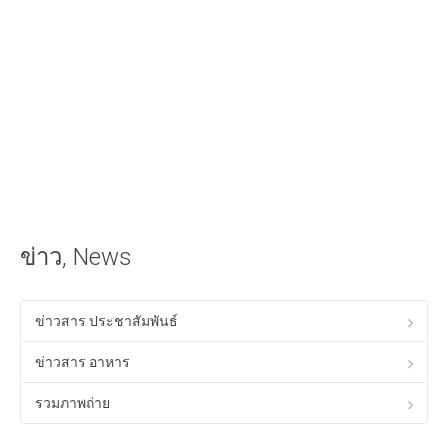
iOS Apple
วิธีนำเสียงเรียกเข้าลง iPhone ด้วย iTunes
วิธีใส่เนื้อเพลงไทยใน iTunes ให้แสดงผลใน iPhone ได้
Android
วิธีเล่นเกม Anodroid บนพีซี Windows
Program & Website Internet
สร้างเว็บไซต์ด้วย Google Site
ข่าว, News
ทำ SEO ให้ติดหน้าแรกของ Google
ควมรู้พื้อนฐานทางด้าน HTML
ข่าวสาร ประชาสัมพันธ์
โปรแกรมร้านอาหาร ฟรี
ข่าวสาร อาหาร
Tips! ดีๆสำหรับคุณ
รวมภาพถ่าย
Tips Windows XP
เรื่องทั่วไปเกี่ยวกับคอมพิวเตอร์