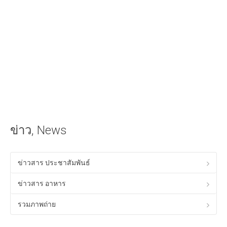
iOS Apple
วิธีนำเสียงเรียกเข้าลง iPhone ด้วย iTunes
วิธีใส่เนื้อเพลงไทยใน iTunes ให้แสดงผลใน iPhone ได้
Android
วิธีเล่นเกม Anodroid บนพีซี Windows
Program & Website Internet
สร้างเว็บไซต์ด้วย Google Site
ข่าว, News
ทำ SEO ให้ติดหน้าแรกของ Google
ควมรู้พื้อนฐานทางด้าน HTML
ข่าวสาร ประชาสัมพันธ์
โปรแกรมร้านอาหาร ฟรี
ข่าวสาร อาหาร
Tips! ดีๆสำหรับคุณ
รวมภาพถ่าย
Tips Windows XP
เรื่องทั่วไปเกี่ยวกับคอมพิวเตอร์