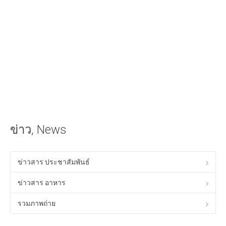
iOS Apple
วิธีนำเสียงเรียกเข้าลง iPhone ด้วย iTunes
วิธีใส่เนื้อเพลงไทยใน iTunes ให้แสดงผลใน iPhone ได้
Android
วิธีเล่นเกม Anodroid บนพีซี Windows
Program & Website Internet
สร้างเว็บไซต์ด้วย Google Site
ข่าว, News
ทำ SEO ให้ติดหน้าแรกของ Google
ควมรู้พื้อนฐานทางด้าน HTML
ข่าวสาร ประชาสัมพันธ์
โปรแกรมร้านอาหาร ฟรี
ข่าวสาร อาหาร
Tips! ดีๆสำหรับคุณ
รวมภาพถ่าย
Tips Windows XP
เรื่องทั่วไปเกี่ยวกับคอมพิวเตอร์