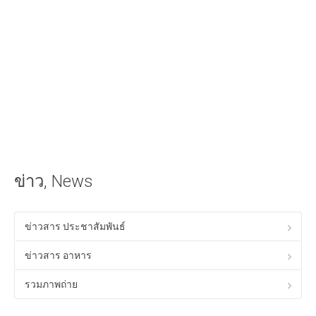
iOS Apple
วิธีนำเสียงเรียกเข้าลง iPhone ด้วย iTunes
วิธีใส่เนื้อเพลงไทยใน iTunes ให้แสดงผลใน iPhone ได้
Android
วิธีเล่นเกม Anodroid บนพีซี Windows
Program & Website Internet
สร้างเว็บไซต์ด้วย Google Site
ข่าว, News
ทำ SEO ให้ติดหน้าแรกของ Google
ควมรู้พื้อนฐานทางด้าน HTML
ข่าวสาร ประชาสัมพันธ์
โปรแกรมร้านอาหาร ฟรี
ข่าวสาร อาหาร
Tips! ดีๆสำหรับคุณ
รวมภาพถ่าย
Tips Windows XP
เรื่องทั่วไปเกี่ยวกับคอมพิวเตอร์